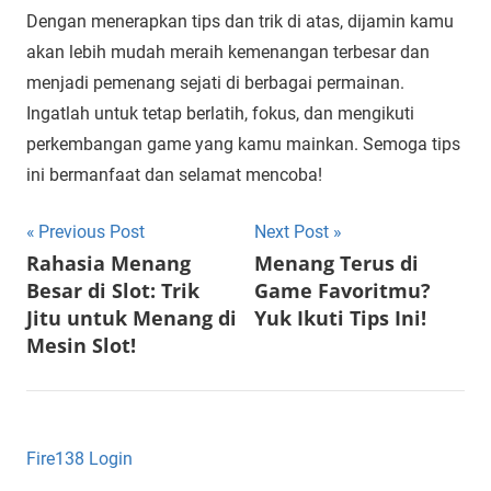
Dengan menerapkan tips dan trik di atas, dijamin kamu
akan lebih mudah meraih kemenangan terbesar dan
menjadi pemenang sejati di berbagai permainan.
Ingatlah untuk tetap berlatih, fokus, dan mengikuti
perkembangan game yang kamu mainkan. Semoga tips
ini bermanfaat dan selamat mencoba!
Navigasi
Previous Post
Next Post
Rahasia Menang
Menang Terus di
pos
Besar di Slot: Trik
Game Favoritmu?
Jitu untuk Menang di
Yuk Ikuti Tips Ini!
Mesin Slot!
Fire138 Login