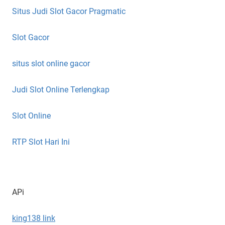
Situs Judi Slot Gacor Pragmatic
Slot Gacor
situs slot online gacor
Judi Slot Online Terlengkap
Slot Online
RTP Slot Hari Ini
APi
king138 link