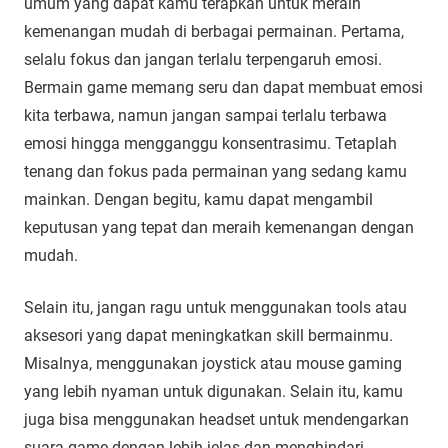
umum yang dapat kamu terapkan untuk meraih
kemenangan mudah di berbagai permainan. Pertama,
selalu fokus dan jangan terlalu terpengaruh emosi.
Bermain game memang seru dan dapat membuat emosi
kita terbawa, namun jangan sampai terlalu terbawa
emosi hingga mengganggu konsentrasimu. Tetaplah
tenang dan fokus pada permainan yang sedang kamu
mainkan. Dengan begitu, kamu dapat mengambil
keputusan yang tepat dan meraih kemenangan dengan
mudah.
Selain itu, jangan ragu untuk menggunakan tools atau
aksesori yang dapat meningkatkan skill bermainmu.
Misalnya, menggunakan joystick atau mouse gaming
yang lebih nyaman untuk digunakan. Selain itu, kamu
juga bisa menggunakan headset untuk mendengarkan
suara game dengan lebih jelas dan menghindari