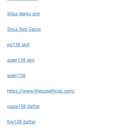
Situs demo slot
Situs Slot Gacor
pg138 slot
agen138 slot
agen138
https://www.thesuperficial.com/
naga138 daftar
fire138 daftar