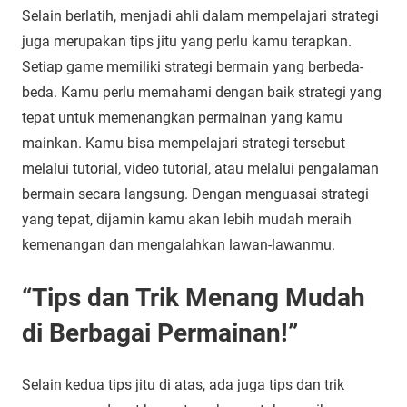
Selain berlatih, menjadi ahli dalam mempelajari strategi
juga merupakan tips jitu yang perlu kamu terapkan.
Setiap game memiliki strategi bermain yang berbeda-
beda. Kamu perlu memahami dengan baik strategi yang
tepat untuk memenangkan permainan yang kamu
mainkan. Kamu bisa mempelajari strategi tersebut
melalui tutorial, video tutorial, atau melalui pengalaman
bermain secara langsung. Dengan menguasai strategi
yang tepat, dijamin kamu akan lebih mudah meraih
kemenangan dan mengalahkan lawan-lawanmu.
“Tips dan Trik Menang Mudah
di Berbagai Permainan!”
Selain kedua tips jitu di atas, ada juga tips dan trik