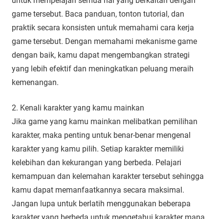
untuk mempelajari semua hal yang berkaitan dengan
game tersebut. Baca panduan, tonton tutorial, dan
praktik secara konsisten untuk memahami cara kerja
game tersebut. Dengan memahami mekanisme game
dengan baik, kamu dapat mengembangkan strategi
yang lebih efektif dan meningkatkan peluang meraih
kemenangan.
2. Kenali karakter yang kamu mainkan
Jika game yang kamu mainkan melibatkan pemilihan
karakter, maka penting untuk benar-benar mengenal
karakter yang kamu pilih. Setiap karakter memiliki
kelebihan dan kekurangan yang berbeda. Pelajari
kemampuan dan kelemahan karakter tersebut sehingga
kamu dapat memanfaatkannya secara maksimal.
Jangan lupa untuk berlatih menggunakan beberapa
karakter yang berbeda untuk mengetahui karakter mana