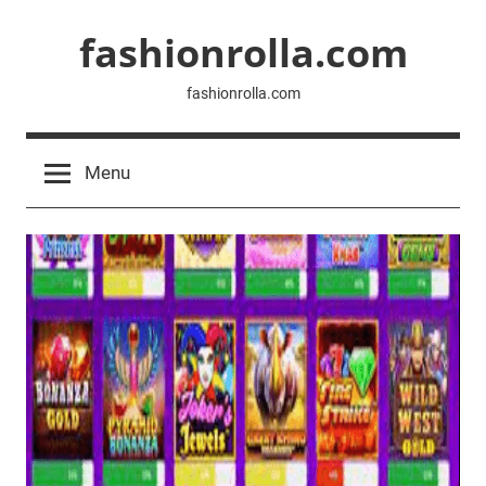
Skip
fashionrolla.com
to
content
fashionrolla.com
Menu