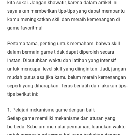
kita sukai. Jangan khawatir, karena dalam artikel ini
saya akan memberikan tips-tips yang dapat membantu
kamu meningkatkan skill dan meraih kemenangan di
game favoritmu!
Pertama-tama, penting untuk memahami bahwa skill
dalam bermain game tidak dapat diperoleh secara
instan. Dibutuhkan waktu dan latihan yang intensif
untuk mencapai level skill yang diinginkan. Jadi, jangan
mudah putus asa jika kamu belum meraih kemenangan
seperti yang diharapkan. Terus berlatih dan lakukan tips-
tips berikut ini:
1. Pelajari mekanisme game dengan baik
Setiap game memiliki mekanisme dan aturan yang
berbeda. Sebelum memulai permainan, luangkan waktu