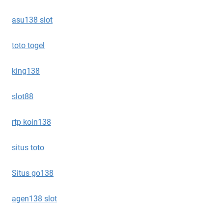
asu138 slot
toto togel
king138
slot88
rtp koin138
situs toto
Situs go138
agen138 slot