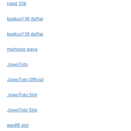
roket 338
kaskus138 daftar
kaskus138 daftar
mahjong ways
JowoToto
JowoToto Official
JowoToto Slot
JowoToto Slot
egp88 slot