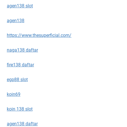
agen138 slot
agen138
https://www.thesuperficial.com/
naga138 daftar
fire138 daftar
egp88 slot
koin69
koin 138 slot
agen138 daftar