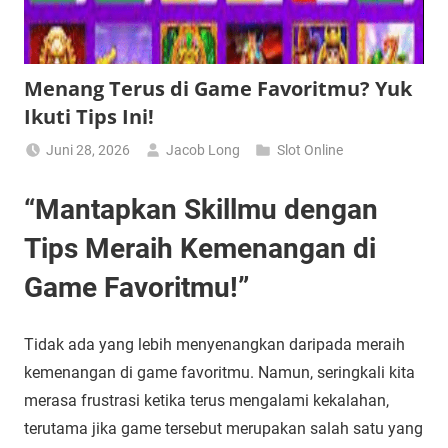
Menang Terus di Game Favoritmu? Yuk
Ikuti Tips Ini!
Juni 28, 2026
Jacob Long
Slot Online
“Mantapkan Skillmu dengan
Tips Meraih Kemenangan di
Game Favoritmu!”
Tidak ada yang lebih menyenangkan daripada meraih
kemenangan di game favoritmu. Namun, seringkali kita
merasa frustrasi ketika terus mengalami kekalahan,
terutama jika game tersebut merupakan salah satu yang