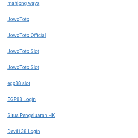
mahjong ways
JowoToto
JowoToto Official
JowoToto Slot
JowoToto Slot
egp88 slot
EGP88 Login
Situs Pengeluaran HK
Devil138 Login