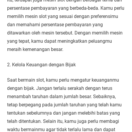
persentase pembayaran yang berbeda-beda. Kamu perlu
memilih mesin slot yang sesuai dengan preferensimu
dan memahami persentase pembayaran yang
ditawarkan oleh mesin tersebut. Dengan memilih mesin
yang tepat, kamu dapat meningkatkan peluangmu
meraih kemenangan besar.
2. Kelola Keuangan dengan Bijak
Saat bermain slot, kamu perlu mengatur keuanganmu
dengan bijak. Jangan terlalu serakah dengan terus
menambah taruhan dalam jumlah besar. Sebaiknya,
tetap berpegang pada jumlah taruhan yang telah kamu
tentukan sebelumnya dan jangan melebihi batas yang
telah ditentukan. Selain itu, kamu juga perlu membagi
waktu bermainmu agar tidak terlalu lama dan dapat