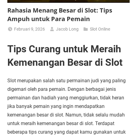
Rahasia Menang Besar di Slot: Tips
Ampuh untuk Para Pemain
Februari 9, 2026
Jacob Long
Slot Online
Tips Curang untuk Meraih
Kemenangan Besar di Slot
Slot merupakan salah satu permainan judi yang paling
digemari oleh para pemain. Dengan berbagai jenis
permainan dan hadiah yang menggiurkan, tidak heran
jika banyak pemain yang ingin mendapatkan
kemenangan besar di slot. Namun, tidak selalu mudah
untuk meraih kemenangan besar di slot. Terdapat
beberapa tips curang yang dapat kamu gunakan untuk