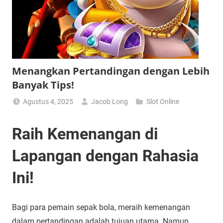
Menangkan Pertandingan dengan Lebih
Banyak Tips!
Agustus 4, 2025
Jacob Long
Slot Online
Raih Kemenangan di
Lapangan dengan Rahasia
Ini!
Bagi para pemain sepak bola, meraih kemenangan
dalam pertandingan adalah tujuan utama. Namun,