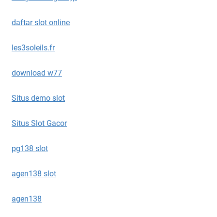
daftar slot online
les3soleils.fr
download w77
Situs demo slot
Situs Slot Gacor
pg138 slot
agen138 slot
agen138