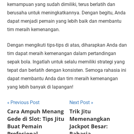
kemampuan yang sudah dimiliki, terus berlatih dan
berusaha untuk meningkatkannya. Dengan begitu, Anda
dapat menjadi pemain yang lebih baik dan membantu
tim meraih kemenangan.
Dengan mengikuti tips-tips di atas, diharapkan Anda dan
tim dapat meraih kemenangan dalam pertandingan
sepak bola. Ingatlah untuk selalu memiliki strategi yang
tepat dan berlatih dengan konsisten. Semoga rahasia ini
dapat membantu Anda dan tim meraih kemenangan
yang lebih banyak di lapangan!
Navigasi
Previous Post
Next Post
Cara Ampuh Menang
Trik Jitu
pos
Gede di Slot: Tips Jitu
Memenangkan
Buat Pemain
Jackpot Besar:
Profesional
Rahasia