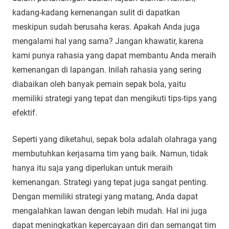
kadang-kadang kemenangan sulit di dapatkan
meskipun sudah berusaha keras. Apakah Anda juga
mengalami hal yang sama? Jangan khawatir, karena
kami punya rahasia yang dapat membantu Anda meraih
kemenangan di lapangan. Inilah rahasia yang sering
diabaikan oleh banyak pemain sepak bola, yaitu
memiliki strategi yang tepat dan mengikuti tips-tips yang
efektif.
Seperti yang diketahui, sepak bola adalah olahraga yang
membutuhkan kerjasama tim yang baik. Namun, tidak
hanya itu saja yang diperlukan untuk meraih
kemenangan. Strategi yang tepat juga sangat penting.
Dengan memiliki strategi yang matang, Anda dapat
mengalahkan lawan dengan lebih mudah. Hal ini juga
dapat meningkatkan kepercayaan diri dan semangat tim