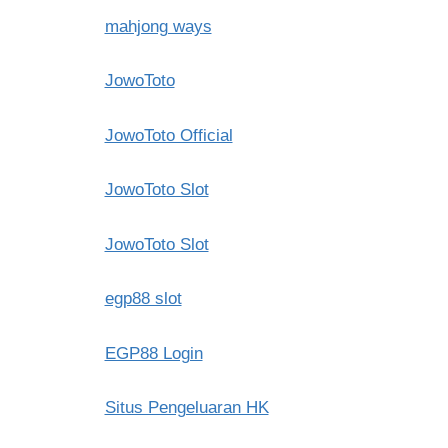
mahjong ways
JowoToto
JowoToto Official
JowoToto Slot
JowoToto Slot
egp88 slot
EGP88 Login
Situs Pengeluaran HK