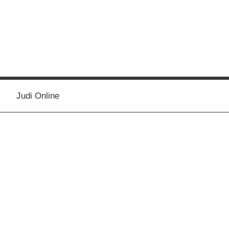
Judi Online