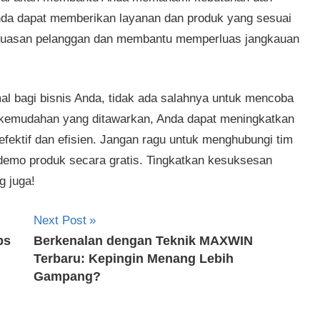
Anda dapat memberikan layanan dan produk yang sesuai
epuasan pelanggan dan membantu memperluas
mal bagi bisnis Anda, tidak ada salahnya untuk mencoba
 kemudahan yang ditawarkan, Anda dapat meningkatkan
efektif dan efisien. Jangan ragu untuk menghubungi tim
emo produk secara gratis. Tingkatkan kesuksesan
g juga!
Next Post
Tips
Berkenalan dengan Teknik MAXWIN
Terbaru: Kepingin Menang Lebih
Gampang?