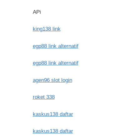
APi
king138 link
egp88 link alternatif
egp88 link alternatif
agen96 slot login
roket 338
kaskus138 daftar
kaskus138 daftar