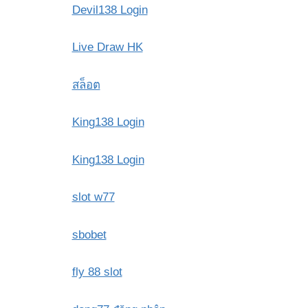
Devil138 Login
Live Draw HK
สล็อต
King138 Login
King138 Login
slot w77
sbobet
fly 88 slot