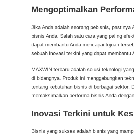
Mengoptimalkan Performa
Jika Anda adalah seorang pebisnis, pastinya
bisnis Anda. Salah satu cara yang paling efe
dapat membantu Anda mencapai tujuan terseb
sebuah inovasi terkini yang dapat membantu 
MAXWIN terbaru adalah solusi teknologi yan
di bidangnya. Produk ini menggabungkan tek
tentang kebutuhan bisnis di berbagai sekto
memaksimalkan performa bisnis Anda dengan c
Inovasi Terkini untuk Kesu
Bisnis yang sukses adalah bisnis yang mamp