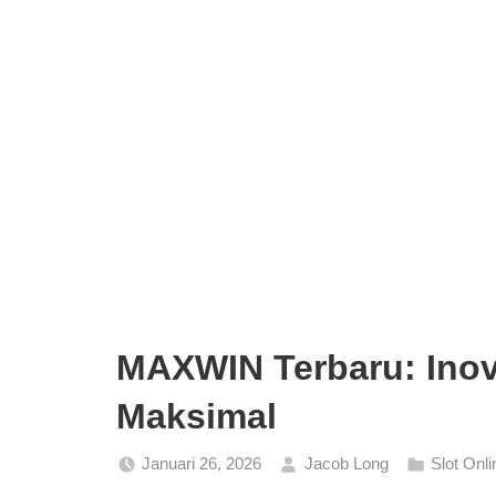
MAXWIN Terbaru: Inov
Maksimal
Januari 26, 2026
Jacob Long
Slot Onl