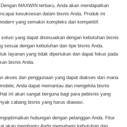
. Dengan MAXWIN terbaru, Anda akan mendapatkan
encapai kesuksesan dalam bisnis Anda. Produk ini
 modern yang semakin kompleks dan kompetitif.
solusi yang dapat disesuaikan dengan kebutuhan bisnis
ing sesuai dengan kebutuhan dan tipe bisnis Anda.
tuk layanan yang tidak diperlukan dan dapat fokus
mbangkan bisnis Anda.
 akses dan penggunaan yang dapat diakses dari
likasi mobile, Anda dapat memantau dan mengelola
 Anda. Hal ini akan sangat berguna bagi para pebisnis
ki banyak cabang bisnis yang harus diawasi.
ngoptimalkan hubungan dengan pelanggan Anda. Fitur
osial akan membantu Anda memahami kebutuhan dan