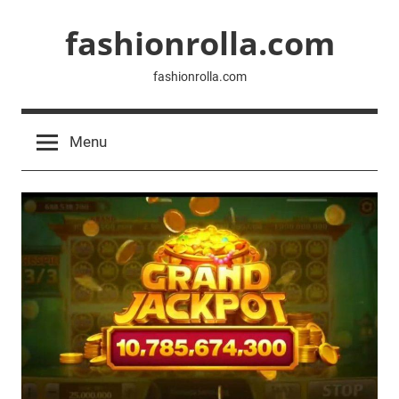
Skip
fashionrolla.com
to
content
fashionrolla.com
Menu