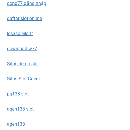
dong77 đăng nhập
daftar slot online
les3soleils.fr
download w77
Situs demo slot
Situs Slot Gacor
pg138 slot
agen138 slot
agen138