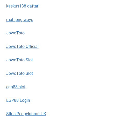
kaskus138 daftar
mahjong ways
JowoToto
JowoToto Official
JowoToto Slot
JowoToto Slot
egp88 slot
EGP88 Login
Situs Pengeluaran HK