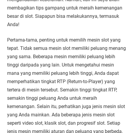
membagikan tips gampang untuk meraih kemenangan
besar di slot. Siapapun bisa melakukannya, termasuk
Anda!
Pertama-tama, penting untuk memilih mesin slot yang
tepat. Tidak semua mesin slot memiliki peluang menang
yang sama. Beberapa mesin memiliki peluang lebih
tinggi daripada yang lain. Untuk mengetahui mesin
mana yang memiliki peluang lebih tinggi, Anda dapat
memperhatikan tingkat RTP (Return-to-Player) yang
tertera di mesin tersebut. Semakin tinggi tingkat RTP,
semakin tinggi peluang Anda untuk meraih
kemenangan. Selain itu, perhatikan juga jenis mesin slot
yang Anda mainkan. Ada beberapa jenis mesin slot
seperti video slot, klasik slot, dan progresif slot. Setiap
jenis mesin memiliki aturan dan peluang yang berbeda.