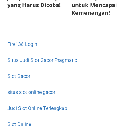
yang Harus Dicoba!
untuk Mencapai
Kemenangan!
Fire138 Login
Situs Judi Slot Gacor Pragmatic
Slot Gacor
situs slot online gacor
Judi Slot Online Terlengkap
Slot Online