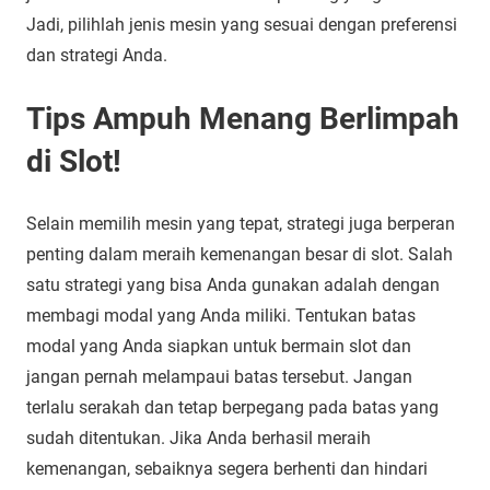
Jadi, pilihlah jenis mesin yang sesuai dengan preferensi
dan strategi Anda.
Tips Ampuh Menang Berlimpah
di Slot!
Selain memilih mesin yang tepat, strategi juga berperan
penting dalam meraih kemenangan besar di slot. Salah
satu strategi yang bisa Anda gunakan adalah dengan
membagi modal yang Anda miliki. Tentukan batas
modal yang Anda siapkan untuk bermain slot dan
jangan pernah melampaui batas tersebut. Jangan
terlalu serakah dan tetap berpegang pada batas yang
sudah ditentukan. Jika Anda berhasil meraih
kemenangan, sebaiknya segera berhenti dan hindari