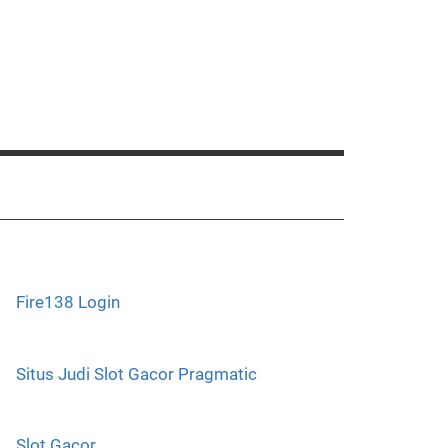
Fire138 Login
Situs Judi Slot Gacor Pragmatic
Slot Gacor