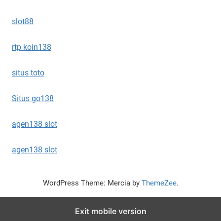
slot88
rtp koin138
situs toto
Situs go138
agen138 slot
agen138 slot
WordPress Theme: Mercia by
ThemeZee
.
Exit mobile version