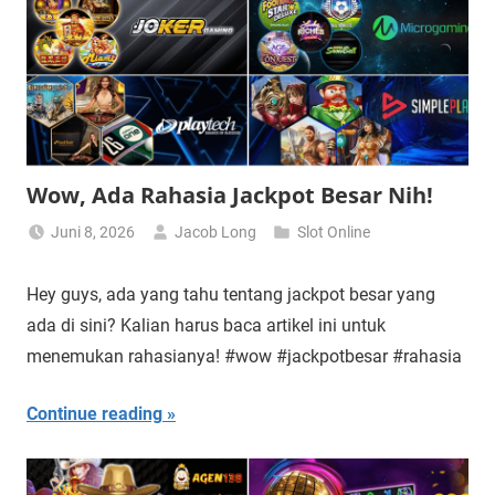
Wow, Ada Rahasia Jackpot Besar Nih!
Juni 8, 2026
Jacob Long
Slot Online
Hey guys, ada yang tahu tentang jackpot besar yang
ada di sini? Kalian harus baca artikel ini untuk
menemukan rahasianya! #wow #jackpotbesar #rahasia
Continue reading