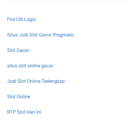
Fire138 Login
Situs Judi Slot Gacor Pragmatic
Slot Gacor
situs slot online gacor
Judi Slot Online Terlengkap
Slot Online
RTP Slot Hari Ini