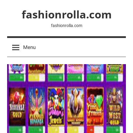
Skip
fashionrolla.com
to
content
fashionrolla.com
Menu