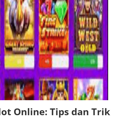
ot Online: Tips dan Trik