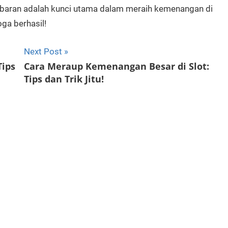
abaran adalah kunci utama dalam meraih kemenangan di
ga berhasil!
Next Post
ips
Cara Meraup Kemenangan Besar di Slot:
Tips dan Trik Jitu!