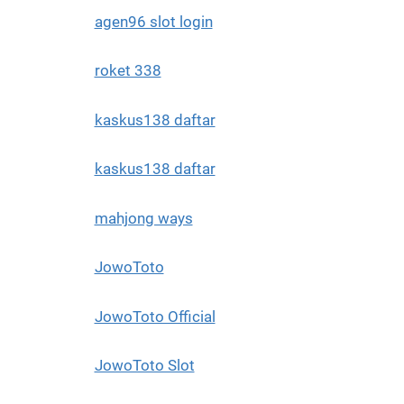
agen96 slot login
roket 338
kaskus138 daftar
kaskus138 daftar
mahjong ways
JowoToto
JowoToto Official
JowoToto Slot