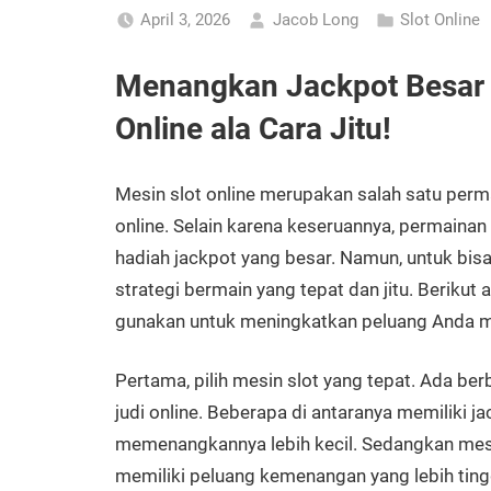
April 3, 2026
Jacob Long
Slot Online
Menangkan Jackpot Besar d
Online ala Cara Jitu!
Mesin slot online merupakan salah satu perma
online. Selain karena keseruannya, permain
hadiah jackpot yang besar. Namun, untuk bis
strategi bermain yang tepat dan jitu. Berikut 
gunakan untuk meningkatkan peluang Anda me
Pertama, pilih mesin slot yang tepat. Ada ber
judi online. Beberapa di antaranya memiliki 
memenangkannya lebih kecil. Sedangkan mesin
memiliki peluang kemenangan yang lebih tingg