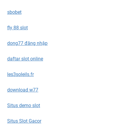
sbobet
fly 88 slot
dong77 đăng nhập
daftar slot online
les3soleils.fr
download w77
Situs demo slot
Situs Slot Gacor