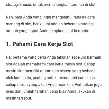
strategi khusus untuk memenangkan taruhan di slot.
Nah, bagi Anda yang ingin mengetahui rahasia cara
menang di slot, berikut ini adalah beberapa strategi
ampuh yang dapat Anda terapkan saat bermain:
1. Pahami Cara Kerja Slot
Hal pertama yang perlu Anda lakukan sebelum bermain
slot adalah memahami cara kerja mesin slot. Setiap
mesin slot memiliki aturan dan sistem yang berbeda,
oleh karena itu, penting untuk memahami cara kerja
setiap mesin yang akan Anda mainkan. Perhatikan juga
jenis dan jumlah taruhan yang bisa Anda lakukan di
mesin tersebut.