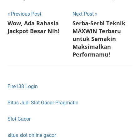
Navigasi
Previous Post
Next Post
Wow, Ada Rahasia
Serba-Serbi Teknik
pos
Jackpot Besar Nih!
MAXWIN Terbaru
untuk Semakin
Maksimalkan
Performamu!
Fire138 Login
Situs Judi Slot Gacor Pragmatic
Slot Gacor
situs slot online gacor