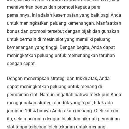
menawarkan bonus dan promosi kepada para
pemainnya. Ini adalah kesempatan yang baik bagi Anda
untuk meningkatkan peluang kemenangan. Manfaatkan
bonus dan promosi tersebut dengan bijak dan gunakan
untuk bermain di mesin slot yang memiliki peluang
kemenangan yang tinggi. Dengan begitu, Anda dapat
meningkatkan peluang untuk memenangkan taruhan
dengan cepat.
Dengan menerapkan strategi dan trik di atas, Anda
dapat meningkatkan peluang untuk menang di
permainan slot. Namun, ingatlah bahwa meskipun Anda
menggunakan strategi dan trik yang tepat, tidak ada
jaminan 100% bahwa Anda akan menang. Oleh karena
itu, selalu bermain dengan bijak dan nikmati permainan
slot tanpa terbebani oleh tekanan untuk menang.