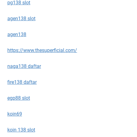
pg138 slot
agen138 slot
agen138
https://www.thesuperficial.com/
naga138 daftar
fire138 daftar
egp88 slot
koin69
koin 138 slot