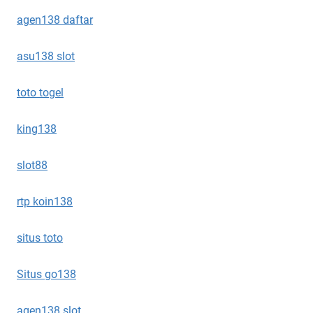
agen138 daftar
asu138 slot
toto togel
king138
slot88
rtp koin138
situs toto
Situs go138
agen138 slot