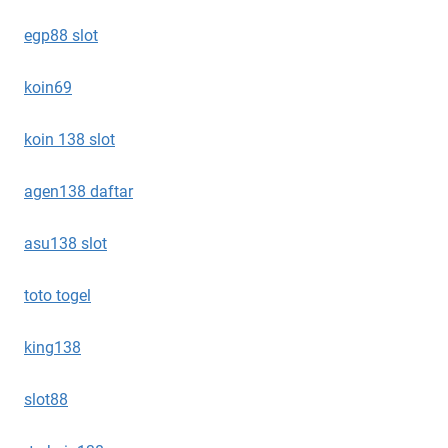
egp88 slot
koin69
koin 138 slot
agen138 daftar
asu138 slot
toto togel
king138
slot88