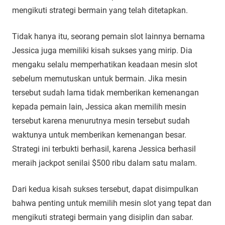
mengikuti strategi bermain yang telah ditetapkan.
Tidak hanya itu, seorang pemain slot lainnya bernama
Jessica juga memiliki kisah sukses yang mirip. Dia
mengaku selalu memperhatikan keadaan mesin slot
sebelum memutuskan untuk bermain. Jika mesin
tersebut sudah lama tidak memberikan kemenangan
kepada pemain lain, Jessica akan memilih mesin
tersebut karena menurutnya mesin tersebut sudah
waktunya untuk memberikan kemenangan besar.
Strategi ini terbukti berhasil, karena Jessica berhasil
meraih jackpot senilai $500 ribu dalam satu malam.
Dari kedua kisah sukses tersebut, dapat disimpulkan
bahwa penting untuk memilih mesin slot yang tepat dan
mengikuti strategi bermain yang disiplin dan sabar.